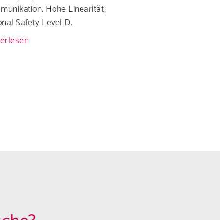
unikation. Hohe Linearität,
onal Safety Level D.
erlesen
über
Drehwinkelsensor