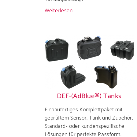
Weiterlesen
über
U-
Form
DEF-
(AdBlue®)
Sensoren
DEF-(AdBlue®) Tanks
Einbaufertiges Komplettpaket mit
geprüftem Sensor, Tank und Zubehör.
Standard- oder kundenspezifische
Lösungen für perfekte Passform.