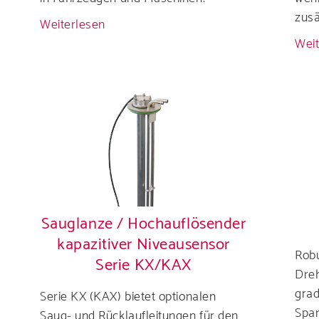
zusä
Weiterlesen
über
L-
Weit
Form
DEF-
(AdBlue®)
Sensoren
Sauglanze / Hochauflösender
kapazitiver Niveausensor
Robu
Serie KX/KAX
Dre
gra
Serie KX (KAX) bietet optionalen
Spa
Saug- und Rücklaufleitungen für den