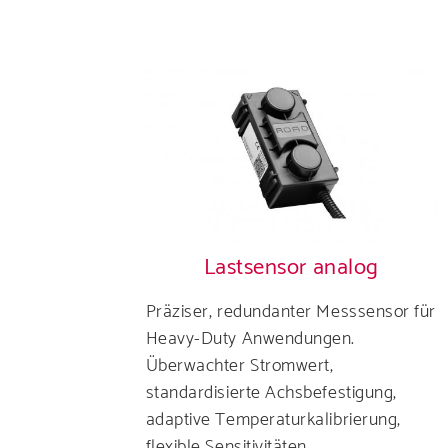
Entdecken Sie 
Lastsensor analog
Präziser, redundanter Messsensor für
Heavy-Duty Anwendungen.
Überwachter Stromwert,
Lesen Sie al
standardisierte Achsbefestigung,
adaptive Temperaturkalibrierung,
flexible Sensitivitäten.