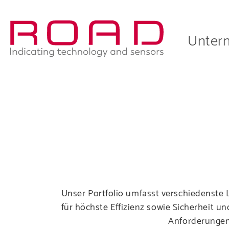
Skip
to
Main
main
Unter
navigation
navigati
Erfahren Si
Unser Portfolio umfasst verschiedenste 
für höchste Effizienz sowie Sicherheit u
Anforderungen