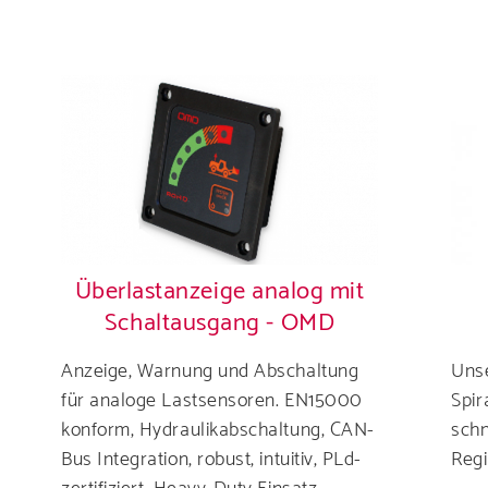
Produkte
unsere Produkte u
Ihre Branche
Überlastanzeige analog mit
Schaltausgang - OMD
Karriere
Anzeige, Warnung und Abschaltung
Uns
für analoge Lastsensoren. EN15000
Spir
les über eine Kar
konform, Hydraulikabschaltung, CAN-
schn
Bus Integration, robust, intuitiv, PLd-
Regi