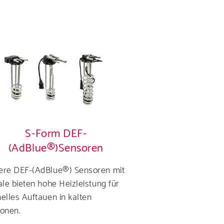
nd Lösungen für
S-Form DEF-
(AdBlue®)Sensoren
ere DEF-(AdBlue®) Sensoren mit
ale bieten hohe Heizleistung für
riere bei uns
elles Auftauen in kalten
onen.