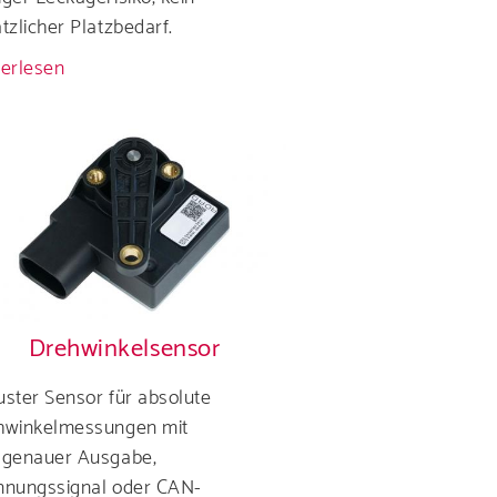
tzlicher Platzbedarf.
erlesen
über
DEF-
(AdBlue®)
Sensoren
mit
integriertem
Ventil
Drehwinkelsensor
ster Sensor für absolute
hwinkelmessungen mit
dgenauer Ausgabe,
nnungssignal oder CAN-