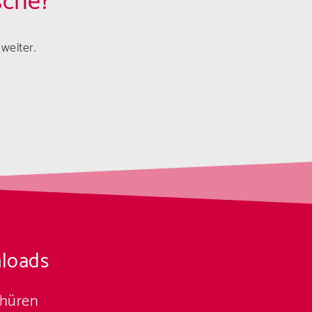
sche?
weiter.
loads
chüren