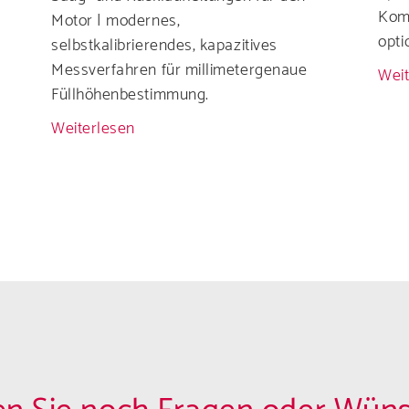
Komm
Motor | modernes,
opti
selbstkalibrierendes, kapazitives
Messverfahren für millimetergenaue
Weit
Füllhöhenbestimmung.
Weiterlesen
über
Sauglanze
/
Hochauflösender
kapazitiver
Niveausensor
Serie
KX/KAX