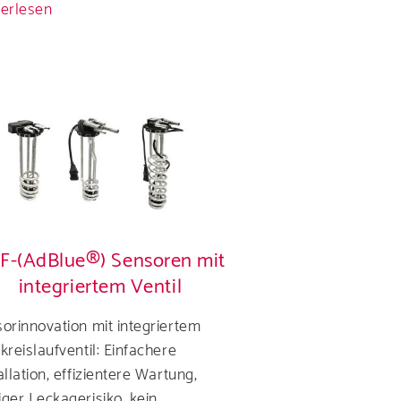
erlesen
über
S-
Form
DEF-
(AdBlue®)Sensoren
Zertifikate und
F-(AdBlue®) Sensoren mit
integriertem Ventil
orinnovation mit integriertem
kreislaufventil: Einfachere
allation, effizientere Wartung,
ger Leckagerisiko, kein