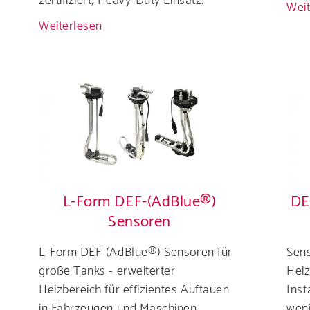
zertifiziert, Heavy-Duty Einsatz.
Weit
Weiterlesen
über
Überlastanzeige
Service
analog
mit
erse Broschüren, 
Schaltausgang
-
OMD
unsere AGBs
L-Form DEF-(AdBlue®)
DE
Sensoren
L-Form DEF-(AdBlue®) Sensoren für
Sens
große Tanks - erweiterter
Heiz
Heizbereich für effizientes Auftauen
Inst
in Fahrzeugen und Maschinen.
weni