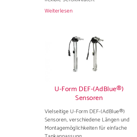
Weiterlesen
über
Lastsensor
analog
Finden Sie div
U-Form DEF-(AdBlue®)
Sensoren
Vielseitige U-Form DEF-(AdBlue®)
Sensoren, verschiedene Längen und
Montagemöglichkeiten für einfache
Tankanpassung.