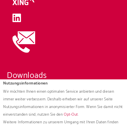
Downloads
Nutzungsinformationen
Broschüren
Wir möchten Ihnen einen optimalen Service anbieten und diesen
immer weiter verbessern. Deshalb erheben wir auf unserer Seite
© 2026 ROAD Deutschland GmbH
Nutzungsinformationen in anonymisierter Form. Wenn Sie damit nicht
einverstanden sind, nutzen Sie den
Opt-Out
.
Steinäcker 2 | D-75015 Bretten-Gölshausen | Telefon
Weitere Informationen zu unserem Umgang mit Ihren Daten finden
+49 (0) 7252 535 69-0 | Telefax +49 (0) 7252 535 69-99