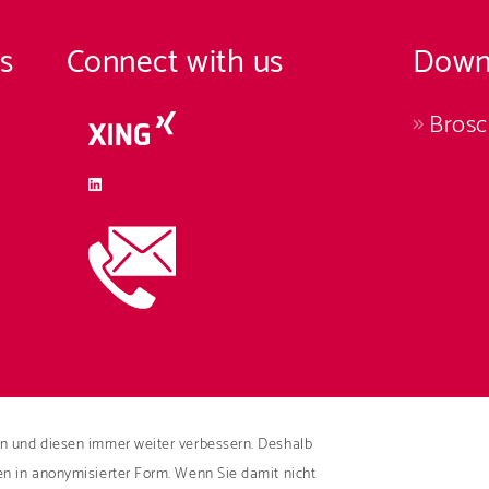
s
Connect with us
Down
Bros
n und diesen immer weiter verbessern. Deshalb
© 2026 ROAD Deutschland GmbH
en in anonymisierter Form. Wenn Sie damit nicht