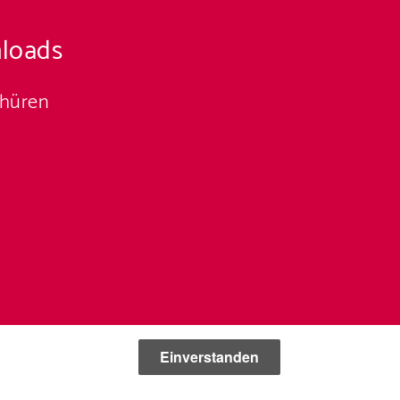
loads
chüren
Einverstanden