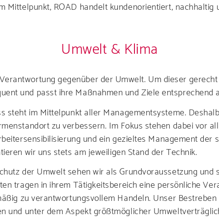
 Mittelpunkt, ROAD handelt kundenorientiert, nachhaltig un
es über eine Ka
Umwelt & Klima
Verantwortung gegenüber der Umwelt. Um dieser gerecht 
Service
uent und passt ihre Maßnahmen und Ziele entsprechend a
ss steht im Mittelpunkt aller Managementsysteme. Deshal
verse Broschüre
rmenstandort zu verbessern. Im Fokus stehen dabei vor al
rbeitersensibilisierung und ein gezieltes Management der 
ieren wir uns stets am jeweiligen Stand der Technik.
nd unsere AG
chutz der Umwelt sehen wir als Grundvoraussetzung und s
ten tragen in ihrem Tätigkeitsbereich eine persönliche V
mäßig zu verantwortungsvollem Handeln. Unser Bestreben is
en und unter dem Aspekt größtmöglicher Umweltverträglich