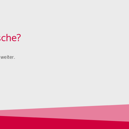
sche?
weiter.