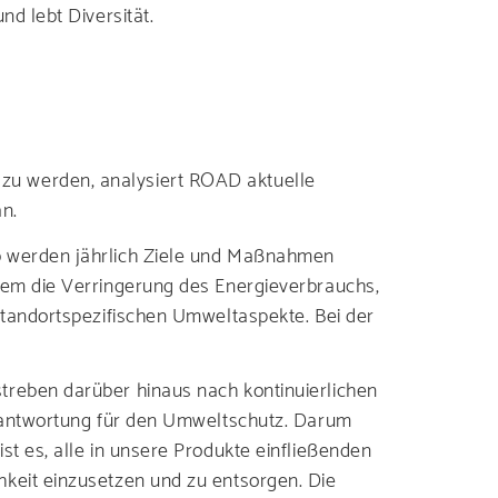
d lebt Diversität.
rriere bei uns
zu werden, analysiert ROAD aktuelle
n.
b werden jährlich Ziele und Maßnahmen
n, Zertifikate
lem die Verringerung des Energieverbrauchs,
standortspezifischen Umweltaspekte. Bei der
Bs
treben darüber hinaus nach kontinuierlichen
erantwortung für den Umweltschutz. Darum
t es, alle in unsere Produkte einfließenden
keit einzusetzen und zu entsorgen. Die