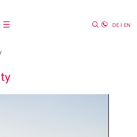
DE
EN
y
ity
s Unternehmen