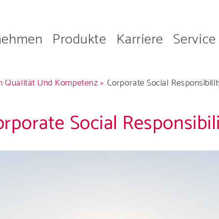
nehmen
Produkte
Karriere
Service
on
h Qualität Und Kompetenz
Corporate Social Responsibilit
rporate Social Responsibil
Unternehmen
 mehr über da