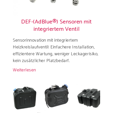
DEF-(AdBlue®) Sensoren mit
integriertem Ventil
Sensorinnovation mit integriertem
Heizkreislaufventil: Einfachere Installation,
effizientere Wartung, weniger Leckagerisiko,
kein zusätzlicher Platzbedarf.
Weiterlesen
über
DEF-
(AdBlue®)
Sensoren
mit
integriertem
Ventil