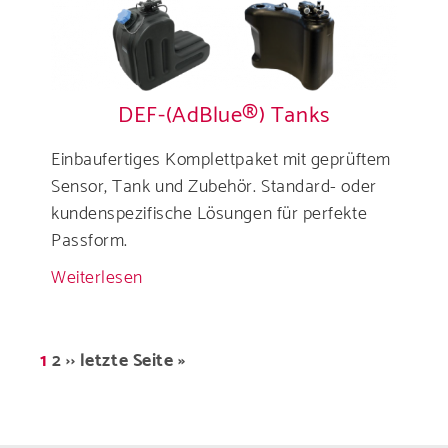
DEF-(AdBlue®) Tanks
Einbaufertiges Komplettpaket mit geprüftem
Sensor, Tank und Zubehör. Standard- oder
kundenspezifische Lösungen für perfekte
Passform.
Weiterlesen
über
DEF-
(AdBlue®)
Seitennummerierung
Tanks
Aktuelle
1
Seite
2
Nächste
››
Letzte
letzte Seite »
Seite
Seite
Seite