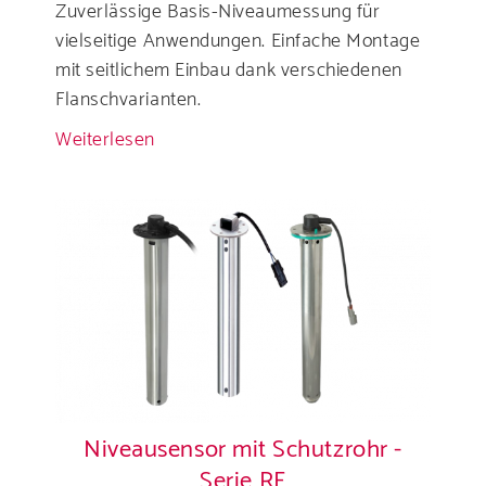
Zuverlässige Basis-Niveaumessung für
vielseitige Anwendungen. Einfache Montage
mit seitlichem Einbau dank verschiedenen
Flanschvarianten.
Weiterlesen
über
Niveausensoren
-
Serie
RE11
für
den
seitlichen
Einbau
Niveausensor mit Schutzrohr -
Serie RF