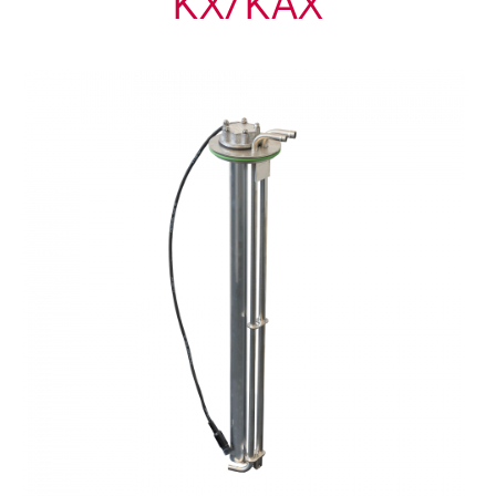
KX/KAX
Karriere
Service