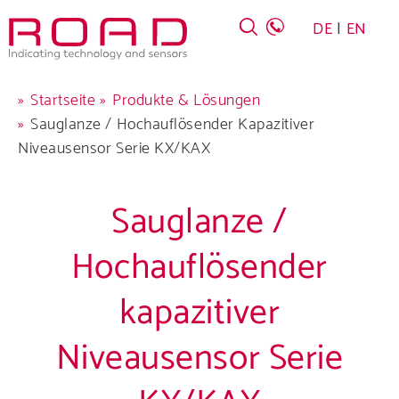
Skip
DE
EN
to
main
navigation
Pfadnavigation
Startseite
Produkte & Lösungen
Sauglanze / Hochauflösender Kapazitiver
Niveausensor Serie KX/KAX
Sauglanze /
Hochauflösender
kapazitiver
Unternehmen
Niveausensor Serie
Produkte