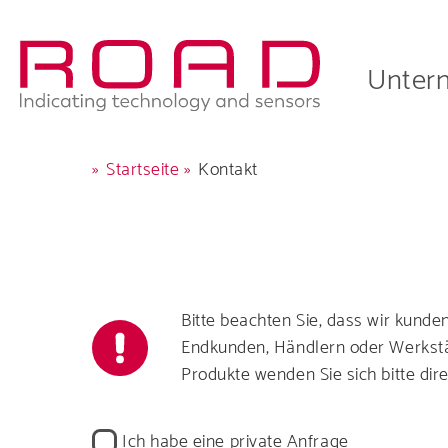
Skip
to
Main
main
Unter
navigation
navigati
Pfadnavigation
Startseite
Kontakt
Erfahre
Bitte beachten Sie, dass wir kunde
Endkunden, Händlern oder Werkstät
Produkte wenden Sie sich bitte dir
Kontaktart
Ich habe eine private Anfrage