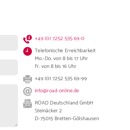
n für Ihre Branche
Kontaktformular
+49 (0) 7252 535 69-0
Infos
e bei uns
Telefonische Erreichbarkeit
Mo.-Do. von 8 bis 17 Uhr
Fr. von 8 bis 16 Uhr
+49 (0) 7252 535 69-99
info@road-online.de
e und unsere AGBs
ROAD Deutschland GmbH
Steinäcker 2
D-75015 Bretten-Gölshausen