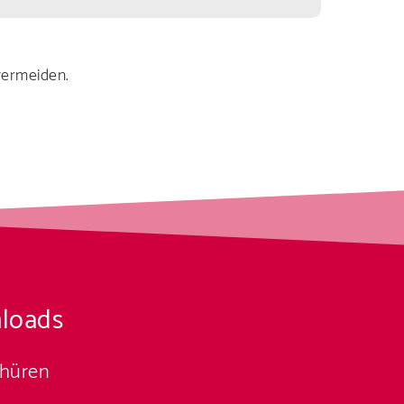
vermeiden.
loads
chüren