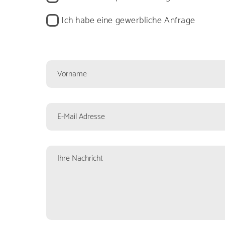
Entdecken Sie uns
Ich habe eine gewerbliche Anfrage
Kontaktformularfelder
Vorname
Ihre
Nachricht
Lesen Si
E-
Mail
Adresse
Finden Sie diver