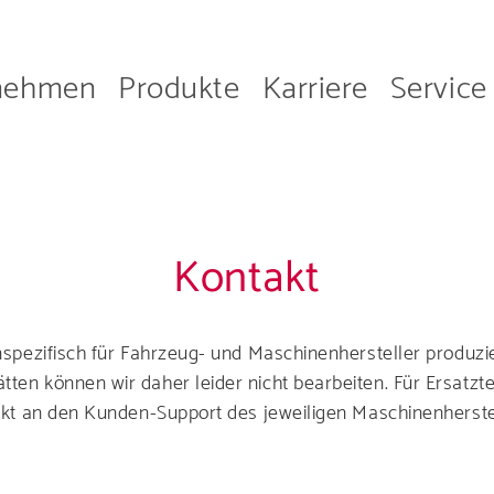
nehmen
Produkte
Karriere
Service
on
Kontakt
Unternehmen
n Sie mehr über das Unt
nspezifisch für Fahrzeug- und Maschinenhersteller produzie
ten können wir daher leider nicht bearbeiten. Für Ersatzt
ekt an den Kunden-Support des jeweiligen Maschinenherstel
Produkte